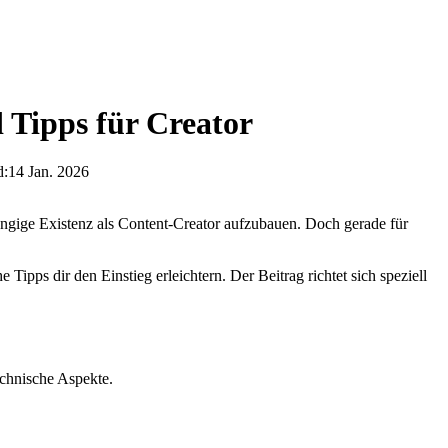
 Tipps für Creator
d:
14 Jan. 2026
ängige Existenz als Content-Creator aufzubauen. Doch gerade für
Tipps dir den Einstieg erleichtern. Der Beitrag richtet sich speziell
echnische Aspekte.