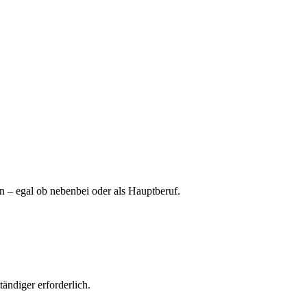
n – egal ob nebenbei oder als Hauptberuf.
ändiger erforderlich.