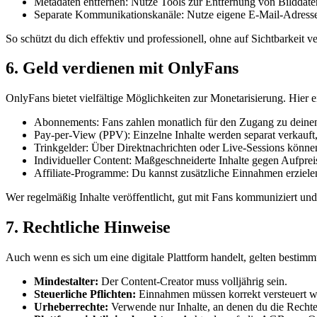
Metadaten entfernen: Nutze Tools zur Entfernung von Bilddaten
Separate Kommunikationskanäle: Nutze eigene E-Mail-Adressen
So schützt du dich effektiv und professionell, ohne auf Sichtbarkeit v
6. Geld verdienen mit OnlyFans
OnlyFans bietet vielfältige Möglichkeiten zur Monetarisierung. Hier 
Abonnements: Fans zahlen monatlich für den Zugang zu deinen
Pay-per-View (PPV): Einzelne Inhalte werden separat verkauft,
Trinkgelder: Über Direktnachrichten oder Live-Sessions können
Individueller Content: Maßgeschneiderte Inhalte gegen Aufpreis
Affiliate-Programme: Du kannst zusätzliche Einnahmen erzielen
Wer regelmäßig Inhalte veröffentlicht, gut mit Fans kommuniziert und
7. Rechtliche Hinweise
Auch wenn es sich um eine digitale Plattform handelt, gelten bestimmt
Mindestalter:
Der Content-Creator muss volljährig sein.
Steuerliche Pflichten:
Einnahmen müssen korrekt versteuert we
Urheberrechte:
Verwende nur Inhalte, an denen du die Rechte 