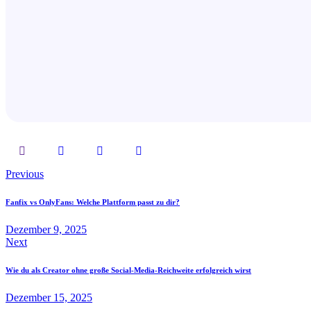
Previous
Fanfix vs OnlyFans: Welche Plattform passt zu dir?
Dezember 9, 2025
Next
Wie du als Creator ohne große Social-Media-Reichweite erfolgreich wirst
Dezember 15, 2025