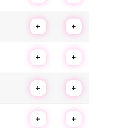
+
+
+
+
+
+
+
+