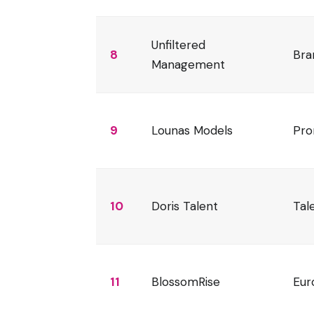
Unfiltered
8
Bra
Management
9
Lounas Models
Pro
10
Doris Talent
Tal
11
BlossomRise
Eur