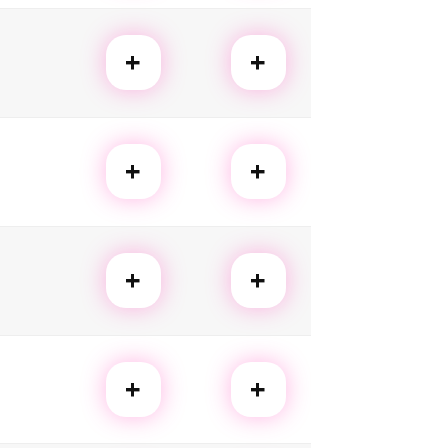
+
+
+
+
+
+
+
+