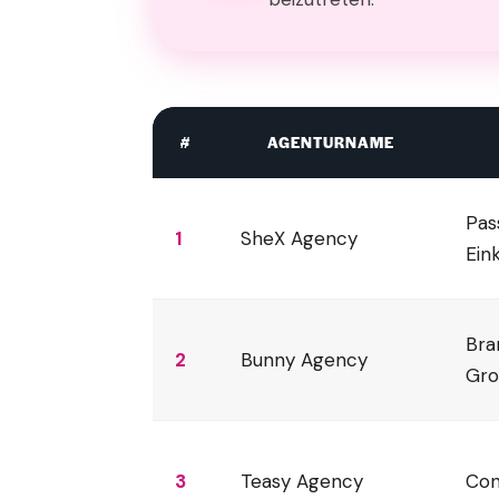
#
AGENTURNAME
Pas
1
SheX Agency
Ein
Bra
2
Bunny Agency
Gro
3
Teasy Agency
Con