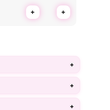
+
+
+
+
+