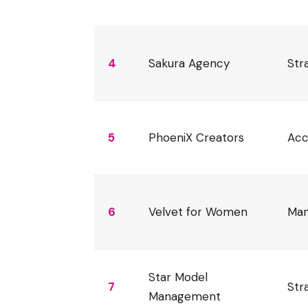
4
Sakura Agency
Str
5
PhoeniX Creators
Acc
6
Velvet for Women
Man
Star Model
7
Str
Management