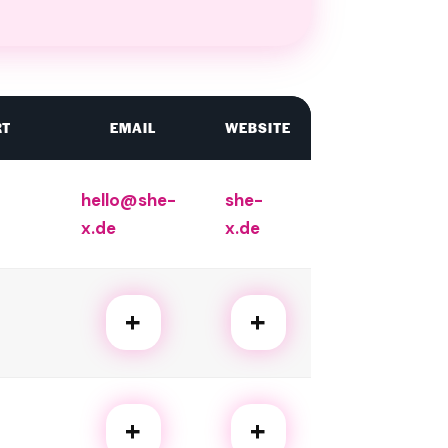
RT
EMAIL
WEBSITE
hello@she-
she-
x.de
x.de
+
+
+
+