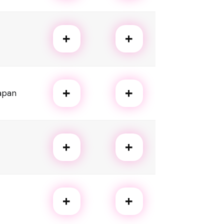
+
+
+
+
apan
+
+
+
+